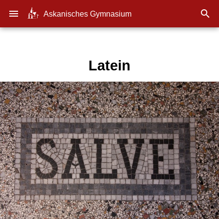
menu

Askanisches Gymnasium
Latein