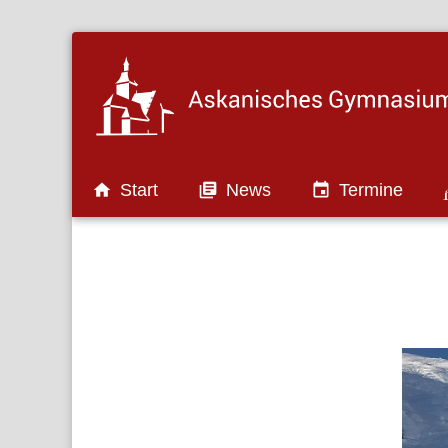

Start

News

Termine
Auszeichnungen und Projekte