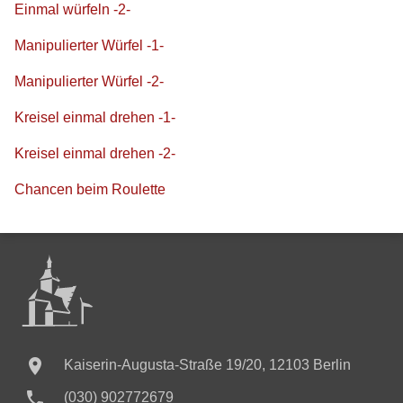
Einmal würfeln -2-
Manipulierter Würfel -1-
Manipulierter Würfel -2-
Kreisel einmal drehen -1-
Kreisel einmal drehen -2-
Chancen beim Roulette

Kaiserin-Augusta-Straße 19/20, 12103 Berlin

(030) 902772679