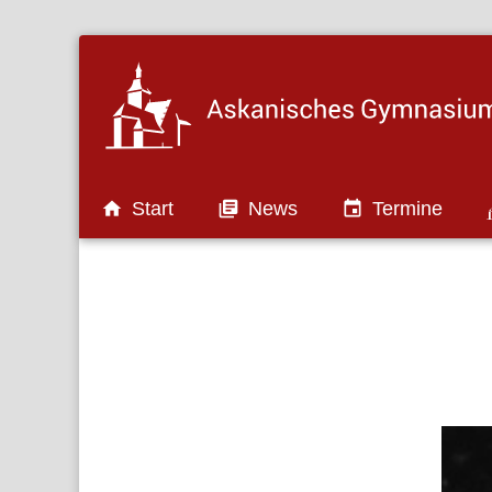

Start

News

Termine
Auszeichnungen und Projekte